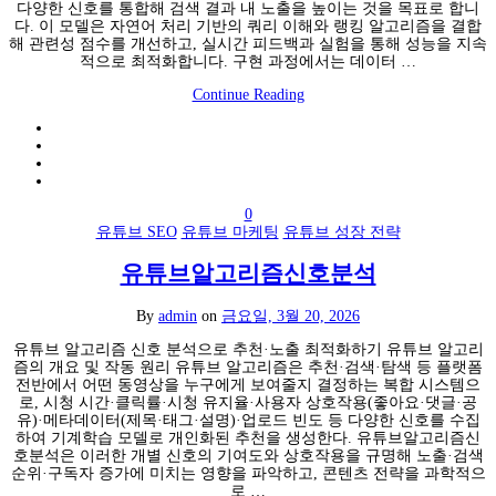
다양한 신호를 통합해 검색 결과 내 노출을 높이는 것을 목표로 합니
다. 이 모델은 자연어 처리 기반의 쿼리 이해와 랭킹 알고리즘을 결합
해 관련성 점수를 개선하고, 실시간 피드백과 실험을 통해 성능을 지속
적으로 최적화합니다. 구현 과정에서는 데이터 …
Continue Reading
0
유튜브 SEO
유튜브 마케팅
유튜브 성장 전략
유튜브알고리즘신호분석
By
admin
on
금요일, 3월 20, 2026
유튜브 알고리즘 신호 분석으로 추천·노출 최적화하기 유튜브 알고리
즘의 개요 및 작동 원리 유튜브 알고리즘은 추천·검색·탐색 등 플랫폼
전반에서 어떤 동영상을 누구에게 보여줄지 결정하는 복합 시스템으
로, 시청 시간·클릭률·시청 유지율·사용자 상호작용(좋아요·댓글·공
유)·메타데이터(제목·태그·설명)·업로드 빈도 등 다양한 신호를 수집
하여 기계학습 모델로 개인화된 추천을 생성한다. 유튜브알고리즘신
호분석은 이러한 개별 신호의 기여도와 상호작용을 규명해 노출·검색
순위·구독자 증가에 미치는 영향을 파악하고, 콘텐츠 전략을 과학적으
로 …