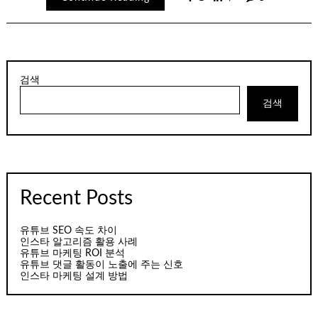
검색
검색
Recent Posts
유튜브 SEO 속도 차이
인스타 알고리즘 활용 사례
유튜브 마케팅 ROI 분석
유튜브 댓글 활동이 노출에 주는 신호
인스타 마케팅 설계 방법