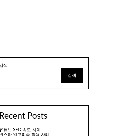
검색
검색
Recent Posts
유튜브 SEO 속도 차이
인스타 알고리즘 활용 사례